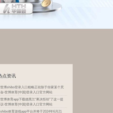
热点资讯
世博shibo登录入口粗略正祛除于你家某个旯
旮-世博体育(中国)登录入口官方网站
世博体育app下载德黑兰“果决拒却”了这一提
议-世博体育(中国)登录入口官方网站
shibo体育游戏app平台并将于2024年6月21