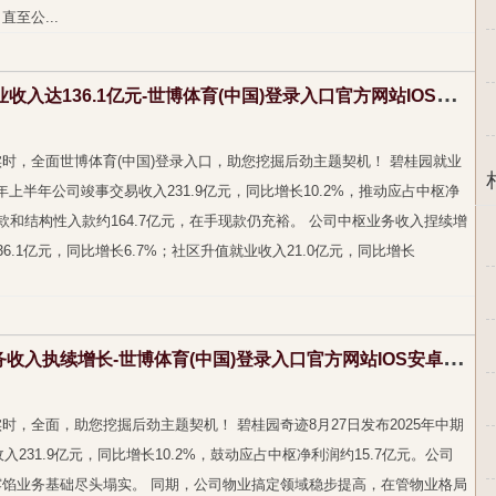
至公...
世
博体育(中国)登录入口物业措置就业收入达136.1亿元-世博体育(中国)登录入口官方网站IOS安卓/通用版/APP官方网站
时，全面世博体育(中国)登录入口，助您挖掘后劲主题契机！ 碧桂园就业
本年上半年公司竣事交易收入231.9亿元，同比增长10.2%，推动应占中枢净
入款和结构性入款约164.7亿元，在手现款仍充裕。 公司中枢业务收入捏续增
.1亿元，同比增长6.7%；社区升值就业收入21.0亿元，同比增长
s
hibo体育游戏app平台公司中枢业务收入执续增长-世博体育(中国)登录入口官方网站IOS安卓/通用版/APP官方网站
，全面，助您挖掘后劲主题契机！ 碧桂园奇迹8月27日发布2025年中期
231.9亿元，同比增长10.2%，鼓动应占中枢净利润约15.7亿元。公司
馅业务基础尽头塌实。 同期，公司物业搞定领域稳步提高，在管物业格局