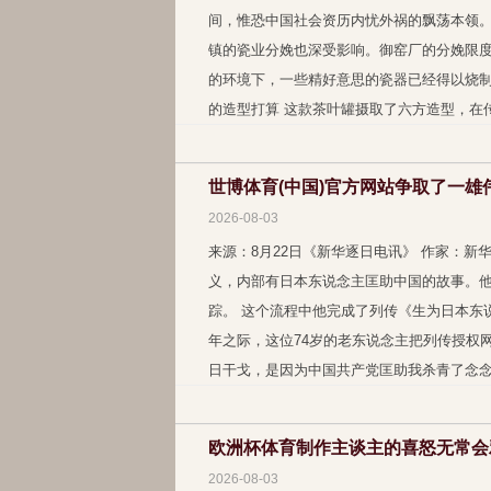
间，惟恐中国社会资历内忧外祸的飘荡本领
镇的瓷业分娩也深受影响。御窑厂的分娩限
的环境下，一些精好意思的瓷器已经得以烧制
的造型打算 这款茶叶罐摄取了六方造型，在传
2026-08-03
来源：8月22日《新华逐日电讯》 作家：新
义，内部有日本东说念主匡助中国的故事。
踪。 这个流程中他完成了列传《生为日本东
年之际，这位74岁的老东说念主把列传授权
日干戈，是因为中国共产党匡助我杀青了念念想
2026-08-03