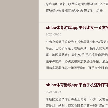
总和达8108个，收费搞定面积增至10.6亿
市项指标收费搞定面积约占40.2%。 碧桂...
2026-08-05
办卡存眷微信公众号：找卡星球shibo体育
平台。让咱们沿途，理智采纳，畅享无忧相聚
事、地区等截止） 发轫钩子 手机流量像夏
账单弹出来，心跳比视频加载还慢半拍。最近全
明着实写着优惠一锁等于5年。可手指滑到“自助
2026-08-05
暑期的悠然节律行将画上句号，不少一又友
责挑战。然则，预算有限又思要一部好用的