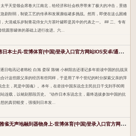
。太平天堂领会席卷大江南北，给经济和社会秩序带来了极大的冲击，景德
度急剧削弱，制瓷工艺的传承和发展濒临诸多挑战。然而，即便在这么困难
，大清咸乐岁制青花侍女六方茶叶罐即是其中的代表之一。 ## 二、专有
统圆形罐体的基础上进行改进。六...
世
博体育(中国)官方网站争取了一雄伟日本士兵-世博体育(中国)登录入口官方网站IOS安卓/通用版/APP官方网站
华逐日电讯记者韩松 白旭 娄琛 陈钢 小林阳吉还谨记多年前读中国的抗战演
他合计这些跟父亲的经历有些同样，于是用了半个世纪的时分探索父亲的萍
说念主，死是中国魂》。本年，在牵挂中国东说念主民抗日干戈到手80周
网站连载，以铭刻那段历史。 “动作日本东说念主，最终选拔参加中国的抗
的真切蜕变，强项到日本发...
欧
洲杯体育制作主谈主的喜怒无常会雅雀无声地融到器物身上-世博体育(中国)登录入口官方网站IOS安卓/通用版/APP官方网站