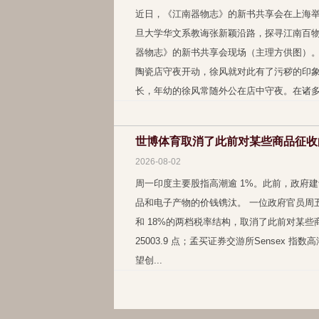
近日，《江南器物志》的新书共享会在上海
旦大学华文系教诲张新颖沿路，探寻江南百物
器物志》的新书共享会现场（主理方供图）。
陶瓷店守夜开动，徐风就对此有了污秽的印
长，年幼的徐风常随外公在店中守夜。在诸多
2026-08-02
周一印度主要股指高潮逾 1%。此前，政府建
品和电子产物的价钱镌汰。 一位政府官员周
和 18%的两档税率结构，取消了此前对某些商品征收
25003.9 点；孟买证券交游所Sensex 指数高
望创...